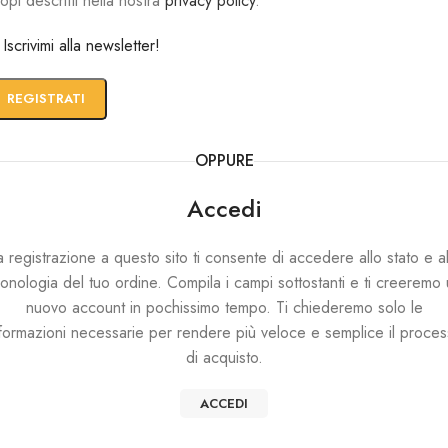
opi descritti nella nostra
privacy policy
.
Iscrivimi alla newsletter!
REGISTRATI
OPPURE
Accedi
a registrazione a questo sito ti consente di accedere allo stato e al
onologia del tuo ordine. Compila i campi sottostanti e ti creeremo
nuovo account in pochissimo tempo. Ti chiederemo solo le
formazioni necessarie per rendere più veloce e semplice il proce
di acquisto.
ACCEDI