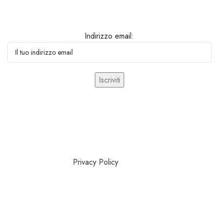
ISCRIVITI ALLA NEWSLETTER
Indirizzo email:
Leggere Attentamente l’informativa sulla Privacy: I dati da Voi
forniti sono disciplinati dal Regolamento Privacy UE 2016/679
del Parlamento Europeo e saranno gestiti anche con l’utilizzo
di mezzi elettronici e automatizzati. L’utente previa
consultazione della
Privacy Policy
, inviando il presente
modulo autorizza al trattamento dei dati personali.