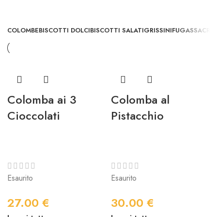
COLOMBE
BISCOTTI DOLCI
BISCOTTI SALATI
GRISSINI
FUGASSA
CRO
Colomba ai 3
Colomba al
Cioccolati
Pistacchio
Esaurito
Esaurito
27.00
€
30.00
€