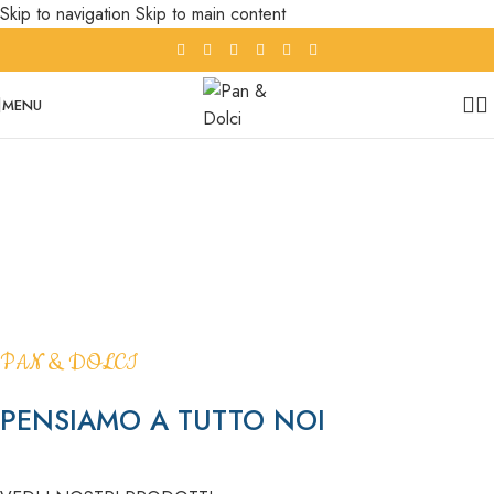
Skip to navigation
Skip to main content
MENU
PAN & DOLCI
Le nostre Crostate
BISCOTTI SALATI &
Acquista ora
DOLCI
LA FUGASSA
Acquista ora
LA TRADIZIONE VENETA SULLA
TUA TAVOLA
PAN & DOLCI
ACQUISTA ORA
PENSIAMO A TUTTO NOI