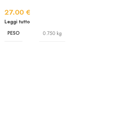
27.00
€
Leggi tutto
PESO
0.750 kg
PAN & DOLCI
IL TEAM
CHI SIAMO