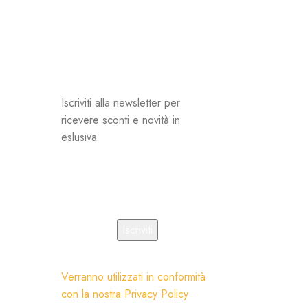
Spedizione veloce
Per garantire la freschezza del prodotto
spediamo entro 24h
Iscriviti alla newsletter per
ricevere sconti e novità in
eslusiva
Indirizzo email:
Verranno utilizzati in conformità
con la nostra
Privacy Policy