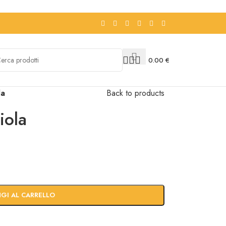
0.00
€
la
Back to products
iola
GI AL CARRELLO