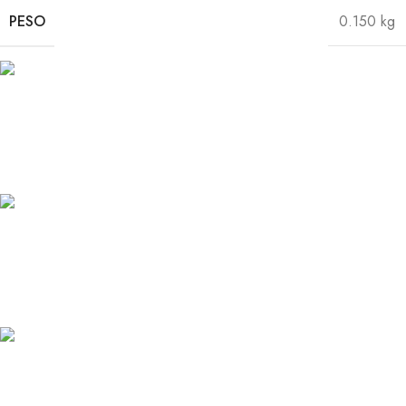
PESO
0.150 kg
Spedizione gratuita
Raggiunti i 150€ di ordine
Supporto disponibile
In orario lavorartivo
Paga in 3 rate