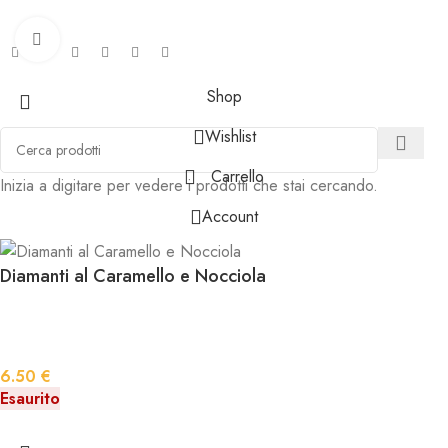
Condividi sui social:
Click to enlarge
Shop
Wishlist
Carrello
Inizia a digitare per vedere i prodotti che stai cercando.
Account
Diamanti al Caramello e Nocciola
6.50
€
Esaurito